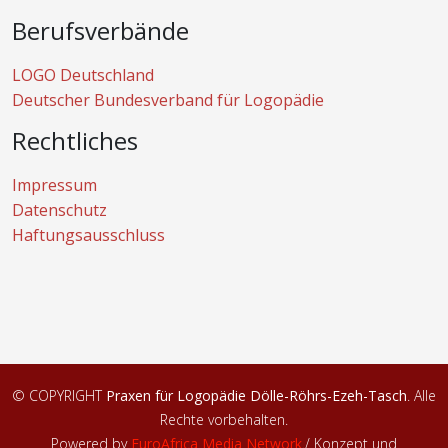
Berufsverbände
LOGO Deutschland
Deutscher Bundesverband für Logopädie
Rechtliches
Impressum
Datenschutz
Haftungsausschluss
© COPYRIGHT
Praxen für Logopädie Dölle-Röhrs-Ezeh-Tasch
. Alle
Rechte vorbehalten.
Powered by
EuroAfrica Media Network
.
/ Konzept und