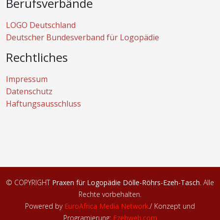
Berufsverbände
LOGO Deutschland
Deutscher Bundesverband für Logopädie
Rechtliches
Impressum
Datenschutz
Haftungsausschluss
© COPYRIGHT
Praxen für Logopädie Dölle-Röhrs-Ezeh-Tasch
. Alle
Rechte vorbehalten.
Powered by
EuroAfrica Media Network
.
/ Konzept und
Programierung:
Ezehweb.com